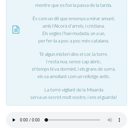
mentre que es fon la passa de la tarda.
És com un dit que ensenya a mirar amunt,
amb l’Alcorà d’arrels, i cristiana.
Els segles l’han mudada, un a un,
per fer-la a poc a poc més catalana.
Té algun misteri dins el cor, la torre,
I resta nua, sense cap abric;
el temps hi va dormint, i els grans de sorra,
els va amollant com un rellotge antic.
La torre vigilant de la Mixarda
serva un secret molt nostre, i ens el guarda!